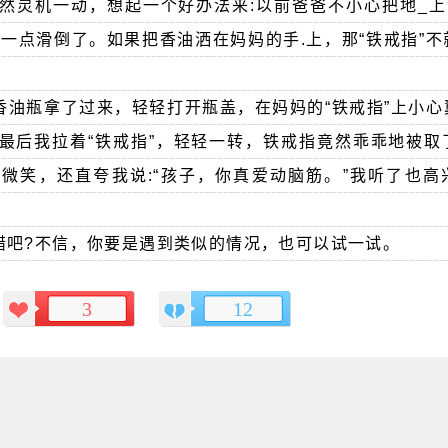
然灵机一动，想起一个好办法来:以前爸爸不小心把地_上洒
一点滑倒了。如果把香油洒在妈妈的手.上，那“铁戒指”
香油瓶拿了过来，轻轻打开瓶盖，在妈妈的“铁戒指”上小心
最后我拉着“铁戒指”，轻轻一转，铁戒指竟然乖乖地被取
微笑，还直夸我说:“孩子，你真爱动脑筋。”我听了也高
错吧?不信，你要是遇到类似的情况，也可以试一试。
3
12