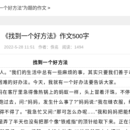
一个好方法”为题的作文
>
《找到一个好方法》作文500字
2022-5-28 11:51
作者：佚名
阅读：1494
找到一个好方法
心人。”我们的生活中总有一些麻烦的事，其实只要我们善于
困难的好办法。今天，我就有一个好办法要告诉大家。
妈在客厅里急得像热锅上的蚂蚁一样，头上冒着汗珠，不停地
忙跑过去，问:“妈妈，发生什么事了?”妈妈说:“我在缝衣服
不得了。”我急忙又间:“那可怎么办呢.....”我和妈妈把
是弄了半天也没有把那个像“铁戒指”的顶针给取下来。正在