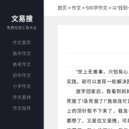
首页
>
作文
>
500字作文
>
以“找到
文易搜
免费在线工具大全
作文首页
高中作文
高考作文
“世上无难事，只怕有
初中作文
实践，就可以发现一些解决
小学作文
放学回家后，我看到妈
作文素材
死我了!急死我了!”我就连
作文指导
上的顶针取不下来了，我急得
都想了，又是拉又是拽，可