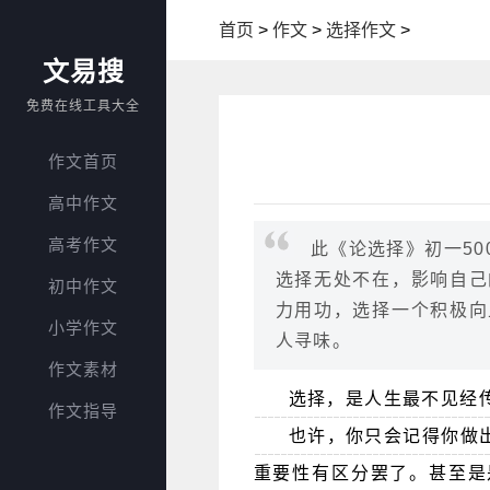
首页
>
作文
>
选择作文
>
文易搜
免费在线工具大全
作文首页
高中作文
高考作文
此《论选择》初一5
选择无处不在，影响自己
初中作文
力用功，选择一个积极向
小学作文
人寻味。
作文素材
选择，是人生最不见经
作文指导
也许，你只会记得你做
重要性有区分罢了。甚至是