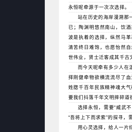
永恒呢牵源于一次次选择。
站在历史的海岸漫溯那
已；陶渊明悠然南山，饮酒
波是执着的选择，纵然马革
清苦终日难饱，也愿怡然自
世伟业，贤士迁客成其千古
而今天呢牵有多少人在
择刚健牵物欲横流流尽了血
姓牎千百年民族精神魂大气
要我们抖落千年文明摔碎道
选择永恒，需要“威武不
“吾将上下而求索”的探寻，
用心灵选择，给人一片