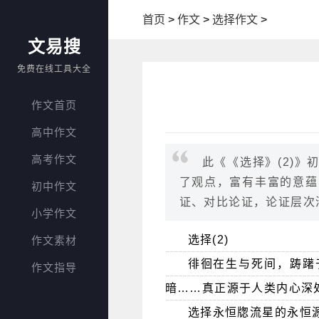
首页
>
作文
>
选择作文
>
文易搜
免费在线工具大全
作文首页
高中作文
高考作文
此《《选择》(2)
了观点，富有丰富的意蕴
初中作文
证、对比论证，论证层次
小学作文
选择(2)
作文素材
徘徊在生与死间，踌躇
作文指导
暗……真正源于人类内心深
选择永恒牎流星的永恒