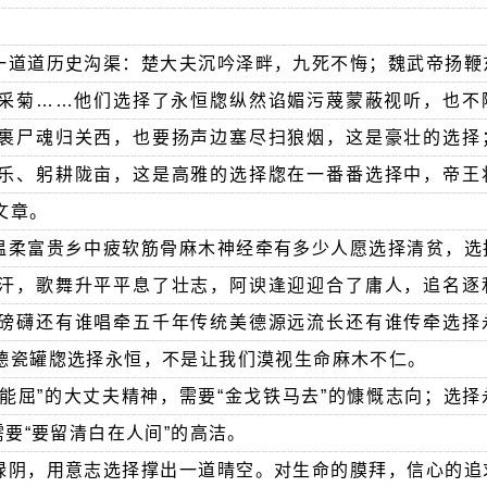
一道道历史沟渠：楚大夫沉吟泽畔，九死不悔；魏武帝扬鞭
采菊……他们选择了永恒牎纵然谄媚污蔑蒙蔽视听，也不
裹尸魂归关西，也要扬声边塞尽扫狼烟，这是豪壮的选择
乐、躬耕陇亩，这是高雅的选择牎在一番番选择中，帝王
文章。
温柔富贵乡中疲软筋骨麻木神经牵有多少人愿选择清贫，选
汗，歌舞升平平息了壮志，阿谀逢迎迎合了庸人，追名逐
磅礴还有谁唱牵五千年传统美德源远流长还有谁传牵选择
德瓷罐牎选择永恒，不是让我们漠视生命麻木不仁。
能屈”的大丈夫精神，需要“金戈铁马去”的慷慨志向；选择
需要“要留清白在人间”的高洁。
绿阴，用意志选择撑出一道晴空。对生命的膜拜，信心的追