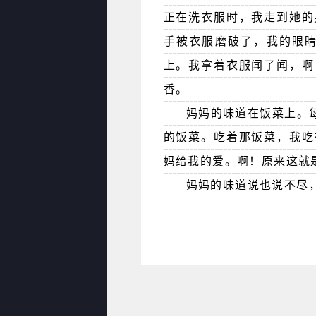
正在洗衣服时，我走到她的
手被衣服磨破了，我的眼
上。我拿着衣服闻了闻，啊
香。
妈妈的味道在饭菜上。
的饭菜。吃着那饭菜，我吃
妈给我的爱。啊！原来这就
妈妈的味道说也说不尽