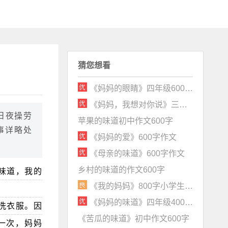
猜您想看
《妈妈的眼睛》四年级600字作文
《妈妈，我想对你说》三年级400字作文
日夜操劳
苹果的味道初中作文600字
事详略处
《妈妈的爱》600字作文
《母亲的味道》600字作文
乡村的味道的作文600字
味道，我的
《我的妈妈》800字小学生作文
《妈妈的味道》四年级400字作文
洗衣服。因
《苦瓜的味道》初中作文600字
一次，妈妈