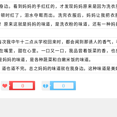
身边。看到妈妈的手红红的，才发现妈妈原来是因为洗衣
睛顿时红了，泪水夺眶而出。洗完衣服后，妈妈让我把衣
！原来这就是妈妈的味道，是洗衣粉的味道，还有一种妈
每次我中午十二点从学校回来时，都会闻到那诱人的香气，
在嘴里，甜在心里。一口又一口，我品尝着饭菜的香，也
是妈妈的味道，是各种蔬菜和白嫩米饭的味道。
，道也道不完。总之妈妈的味道就在我身边。这种味道是美
0
0