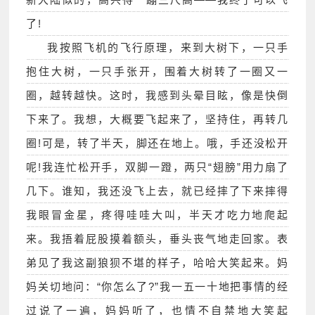
了!
我按照飞机的飞行原理，来到大树下，一只手
抱住大树，一只手张开，围着大树转了一圈又一
圈，越转越快。这时，我感到头晕目眩，像是快倒
下来了。我想，大概要飞起来了，坚持住，再转几
圈!可是，转了半天，脚还在地上。哦，手还没松开
呢!我连忙松开手，双脚一蹬，两只“翅膀”用力扇了
几下。谁知，我还没飞上去，就已经摔了下来摔得
我眼冒金星，疼得哇哇大叫，半天才吃力地爬起
来。我捂着屁股摸着额头，垂头丧气地走回家。表
弟见了我这副狼狈不堪的样子，哈哈大笑起来。妈
妈关切地问：“你怎么了?”我一五一十地把事情的经
过说了一遍，妈妈听了，也情不自禁地大笑起