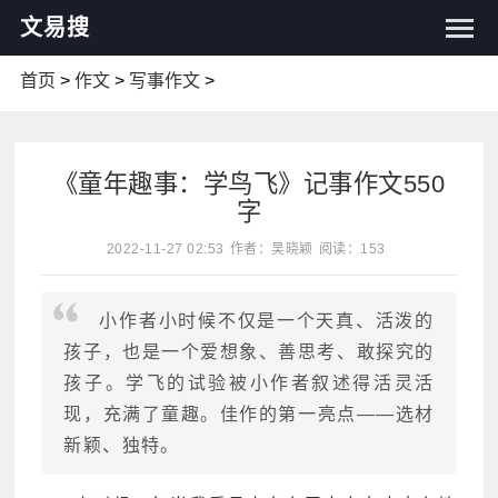
文易搜
首页
>
作文
>
写事作文
>
《童年趣事：学鸟飞》记事作文550
字
2022-11-27 02:53
作者：吴晓颖
阅读：153
小作者小时候不仅是一个天真、活泼的
孩子，也是一个爱想象、善思考、敢探究的
孩子。学飞的试验被小作者叙述得活灵活
现，充满了童趣。佳作的第一亮点——选材
新颖、独特。