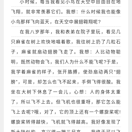
小时候，每当我看见小鸟在天空中自由自在地
飞翔，就非常羡慕它们。我想：什么时候我也能像
小鸟那样飞向蓝天，在天空中展翅翱翔呢?
在我八岁那年，我和表弟在院子里玩，看见几
只麻雀在树上欢快地唱着歌，我往树上扔了几粒石
子，麻雀就扇动翅膀飞走了。我想：人比动物聪
明，既然动物会飞，我们人为什么不能飞呢?于是，
我学着麻雀的样子，张开胳膊，使劲扇动两只“翅
膀”，可是，却怎么也飞不起来，手倒飞得很酸。我
坐在大树下休息了一会儿，心想：人的身体太重
了，所以飞不上去。但飞机也很重呀，那它怎么能
飞上去呢?哦，对了，它的顶上还有一个螺旋桨呢!
螺旋桨转得越快，飞机就飞得越高。我好像发现了
新大陆似的，高兴得一蹦三尺高——我终于可以飞