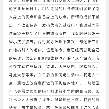
友情，相辅相成，让我们的友情天长地久，让我们
的学业蒸蒸日上。相互之间的比试使我们发现了别
人身上的优点和自己身上的缺点。所谓的成长不就
是一个改正缺点，发扬优点的过程吗？我通过同学
这面镜子找到了自身的缺点所在。我有时候会发一
些小孩子脾气，闹得双方谁也不高兴，却还推三阻
四地挑别人的毛病。但是如今，我已经察觉到自己
的错误，怎么还能明知故犯呢？除了这个缺点，我
还存在着许多瑕疵，譬如，丢三落四，容易分心，
马虎大意等等。在日后的学习与生活中，我定会一
点一滴地去改变我所做的不到位的地方，一块璞玉
不也是需要修整的吗？相比较小学时的我而言，现
状已经大大改善了许多，但是这还不够，我要的是
转变，而不是改善。不过改善就说明是往好的方向