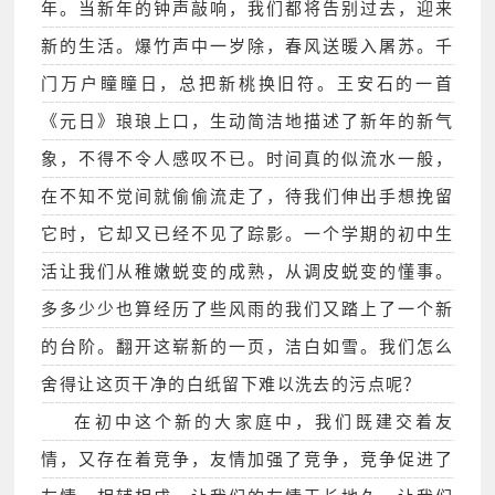
年。当新年的钟声敲响，我们都将告别过去，迎来
新的生活。爆竹声中一岁除，春风送暖入屠苏。千
门万户瞳瞳日，总把新桃换旧符。王安石的一首
《元日》琅琅上口，生动简洁地描述了新年的新气
象，不得不令人感叹不已。时间真的似流水一般，
在不知不觉间就偷偷流走了，待我们伸出手想挽留
它时，它却又已经不见了踪影。一个学期的初中生
活让我们从稚嫩蜕变的成熟，从调皮蜕变的懂事。
多多少少也算经历了些风雨的我们又踏上了一个新
的台阶。翻开这崭新的一页，洁白如雪。我们怎么
舍得让这页干净的白纸留下难以洗去的污点呢？
在初中这个新的大家庭中，我们既建交着友
情，又存在着竞争，友情加强了竞争，竞争促进了