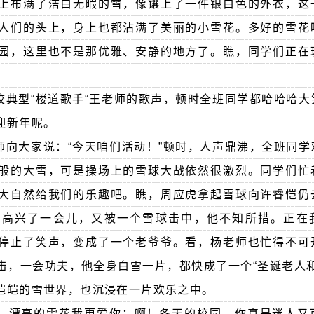
上布满了洁白无暇的雪，像镶上了一件银白色的外衣，这
人们的头上，身上也都沾满了美丽的小雪花。多好的雪花
园，这里也不是那优雅、安静的地方了。瞧，同学们正在
校典型“楼道歌手“王老师的歌声，顿时全班同学都哈哈哈大
迎新年呢。
师向大家说：“今天咱们活动！”顿时，人声鼎沸，全班同学
般的大雪，可是操场上的雪球大战依然很激烈。同学们忙
大自然给我们的乐趣吧。瞧，周应虎拿起雪球向许睿恺仍
可高兴了一会儿，又被一个雪球击中，他不知所措。正在
停止了笑声，变成了一个老爷爷。看，杨老师也忙得不可
击，一会功夫，他全身白雪一片，都快成了一个“圣诞老人和
皑皑的雪世界，也沉浸在一片欢乐之中。
，漂亮的雪花我更爱你；啊！冬天的校园，你真是迷人又