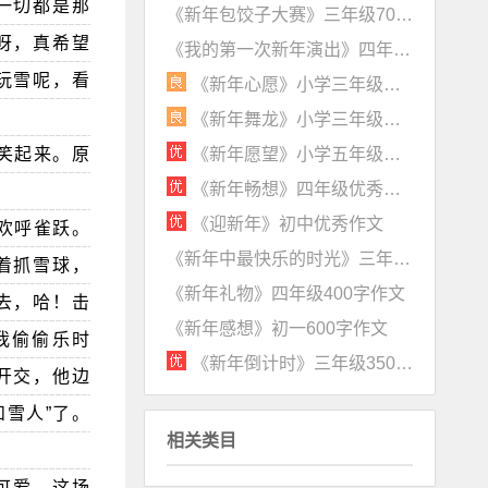
一切都是那
《新年包饺子大赛》三年级700字作文
呀，真希望
《我的第一次新年演出》四年级700字作文
玩雪呢，看
《新年心愿》小学三年级优秀作文
《新年舞龙》小学三年级作文
《新年愿望》小学五年级优秀作文
笑起来。原
《新年畅想》四年级优秀作文
《迎新年》初中优秀作文
欢呼雀跃。
《新年中最快乐的时光》三年级500字作文
着抓雪球，
《新年礼物》四年级400字作文
去，哈！击
《新年感想》初一600字作文
我偷偷乐时
《新年倒计时》三年级350字作文
开交，他边
雪人”了。
相关类目
可爱。这场