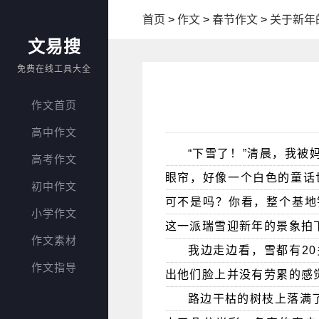
首页
>
作文
>
春节作文
>
关于新年
文易搜
免费在线工具大全
作文首页
高中作文
“下雪了！”清晨，我
高考作文
眼帘，好像一个白色的童话世
初中作文
可不是吗？你看，整个基地
小学作文
这一派瑞雪迎新年的景象拍
作文素材
我边走边看，雪都有2
作文指导
出他们脸上并没有劳累的感
路边干枯的树枝上落满