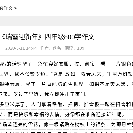
的作文
>
《瑞雪迎新年》四年级800字作文
2020-3-11 14:44
作者：佚名
阅读：199
被妈妈的话惊醒了，急忙穿好衣服，拉开窗帘一看，一片银色
界，我不禁赞叹道：“真是‘忽如一夜春风来，千树万树梨
银装素裹，成了一片白皑皑的雪世界。如果不是天太黑，
下来。吃过了早饭，我立即冲出了家门。
0多厘米厚了。人们拿着铁锹、扫把、推雪板一起在扫雪和
觉，而是快乐和幸福的表情，好像都在准备迎接新年呢。
了晶莹透亮的雪花，像一根紧贴在树枝上的银条，为那已枯