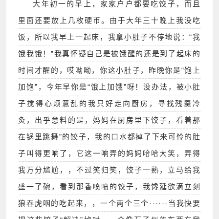
大年初一的早上，家家户户都要吃饺子，而且
里面还要放上几枚硬币。由于大年三十晚上我没吃
饭，所以我早上一起床，我拿小肚子不停地说：“我
饿我饿！”我真怀疑自己是被饿醒的还是到了起床的
时间才醒的，哎呦呦，你这小肚子，昨晚你是“饱上
加饱”，今年早你是“饿上加饿”呀！没办法，被小肚
子搅得心烦意乱的我只好走向厨房，寻找残羹冷
灸，出乎意料的是，妈妈在厨房里下饺子，看着那
在锅里跳舞”的饺子，我的口水都掉了下来可怜的肚
子叫得更响了，它这一响弄的妈妈哈哈大笑，弄得
我万分尴尬，，不过笑归笑，饺子一熟，立马给我
盛一了碗，看到那香喷喷的饺子，我馋延欲滴立刻
狼吞虎咽的吃起来，，一个两个三个······当我快要