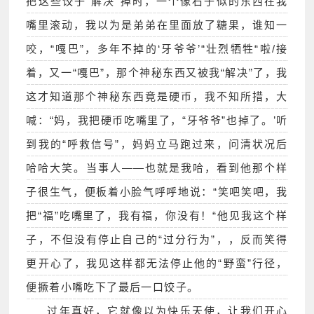
把这些饺子“解决”掉时，一个像石子似的东西在我
嘴里滚动，我以为是弟弟在里面放了糖果，谁知一
咬，“嘎巴”，多年不掉的‘牙爷爷’“壮烈牺牲“啦/接
着，又一“嘎巴”，那个神秘东西又被我“解决”了，我
这才知道那个神秘东西竟是硬币，我不知所措，大
喊：“妈，我把硬币吃嘴里了，“牙爷爷”也掉了。’听
到我的“呼救信号”，妈妈立马跑过来，问清状况后
哈哈大笑。当事人――也就是我哈，看到他那个样
子很生气，便板着小脸气呼呼地说：“笑吧笑吧，我
把“福”吃嘴里了，我有福，你没有！“他见我这个样
子，不但没有停止自己的“过分行为”，，反而笑得
更开心了，我见这样都无法停止他的“野蛮”行径，
便撅着小嘴吃下了最后一口饺子。
过年真好，它就像以为快乐天使，让我们开心