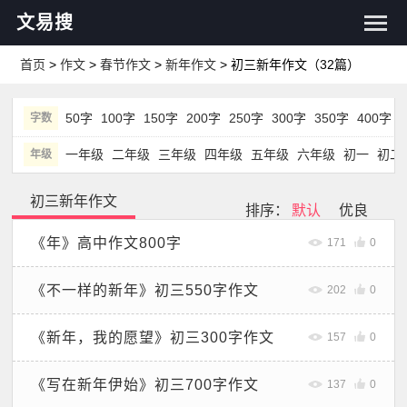
文易搜
首页
>
作文
>
春节作文
>
新年作文
> 初三新年作文
（32篇）
50字
100字
150字
200字
250字
300字
350字
400字
字数
一年级
二年级
三年级
四年级
五年级
六年级
初一
初二
年级
初三新年作文
排序：
默认
优良
《年》高中作文800字
171
0
《不一样的新年》初三550字作文
202
0
《新年，我的愿望》初三300字作文
157
0
《写在新年伊始》初三700字作文
137
0