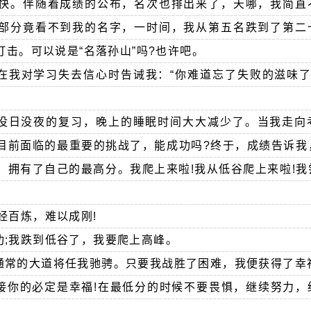
快。伴随着成绩的公布，名次也排出来了，天哪，我简直
部分竟看不到我的名字，一时间，我从第五名跌到了第二
击。可以说是“名落孙山”吗?也许吧。
在我对学习失去信心时告诫我：“你难道忘了失败的滋味了
没日没夜的复习，晚上的睡眠时间大大减少了。当我走向
目前面临的最重要的挑战了，能成功吗?终于，成绩告诉我
，拥有了自己的最高分。我爬上来啦!我从低谷爬上来啦!我
经百炼，难以成刚!
功;我跌到低谷了，我要爬上高峰。
通常的大道将任我驰骋。只要我战胜了困难，我便获得了幸
接你的必定是幸福!在最低分的时候不要畏惧，继续努力，