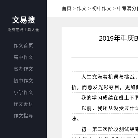
首页
>
作文
>
初中作文
>
中考满分
文易搜
免费在线工具大全
2019年重
作文首页
高中作文
高考作文
人生充满着机遇与挑战
初中作文
折，而愈发光彩夺目，更加
小学作文
我的学习成绩在班上不
作文素材
以前，我还从没受过什
作文指导
味。
初一第二次阶段测试结