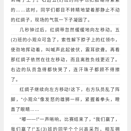
的……这时，同学们都目不转睛地望着那静止不动
的红绸子，现场的气氛一下子凝固了。
几秒钟过后，红绸带忽然缓缓地向左移动。五
(2)班的小观众可急了，索性解下脖子上的红领巾，
使劲地挥动着，叫喊声此起彼伏，震耳欲聋。再看
那红绸子依然在往左移动，而且离胜负线更近了。
右边的队员急得都快哭了，连汗珠子都顾不得擦
了。
红绸子继续向左方移动!这下，右方队员乱了阵
脚，“小观众”像发怒的雄狮一样，紧握着拳头，瞪
直了眼睛……
“嘟——!”一声哨响。比赛结束了，“我们赢了，
我们赢了!”五(3)班的同学个个兴高采烈，相互拥