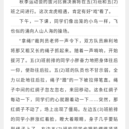
秋季运动会的拔河比赛决赛将在五(3)班和五(2)
班之间进行。这次龙虎相遇，肯定有好“戏”看了。
下午，一下课，同学们像出笼的小鸟一样，飞
也似的涌向人山人海的操场。
“拿绳!”裁判员老师一声令下，双方队员麻利地
将那又粗又长的绳子抓起来。随着一声哨响，开始
拔河了。五(3)班前排的同学小胖奋力地把身体往后
一仰，使劲往后拉。五(2)班的队员也不甘示弱，全
力以赴地往后拉，绳子“蹬”的一下被拉得笔直。绳
子中间的红绸子忽左忽右，来回移动。这条红绸子
每动一下，同学们的心就跟着动一下……突然，那
红绸子不动了，场上出现了僵局。左边五(3)班前排
的同学小胖涨红着脸，瞪大着眼睛，身子几乎要贴
到绳子上了。右边五(2)班的同学也把脸绷得紧紧