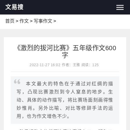
文易搜
首页
>
作文
>
写事作文
>
《激烈的拔河比赛》五年级作文600
字
2022-11-27 16:02
作者：王雅
阅读：125
本文最大的特色在于通过对红绸的描
写，凸现比赛激烈到令人窒息的地步。生
动、具体的动作描写，将比赛场面刻画得惟
妙惟肖。另外比喻、对比等修辞手法的运
用，也为作文增色不少。