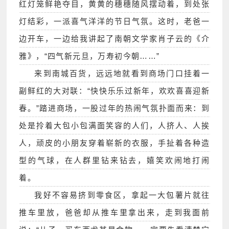
红灯笼鲜艳夺目，黄黄的穗穗随风摆动着，到处张
灯结彩，一派喜气洋洋的节日气氛。这时，老爸一
边开车，一边给我讲起了南朝文学家肖子云的《介
雅》，“四气新元旦，万寿初今朝……”
来到南城百货，远远地就看到商场门口挂着一
副鲜红的大对联：“快快乐乐过新年，欢欢喜喜迎新
春。”踏进商场，一股过年的热闹气氛扑面而来：到
处是拎着大包小包满面笑容的人们，人挤人、人挨
人，顽皮的小朋友穿着崭新的衣服，手扯着各种造
型的气球，在人群里钻来钻去，嬉笑欢闹地打闹
着。
我好不容易挤到零食区，拿起一大包薯片就往
推车里放，爸爸却从推车里拿出来，走到我面前