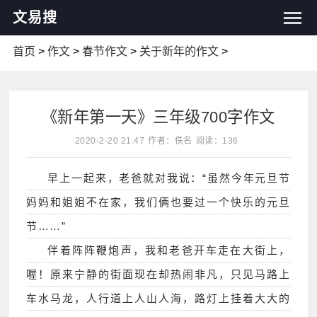
文易搜
首页
>
作文
>
春节作文
>
关于新年的作文
>
《新年第一天》三年级700字作文
2020-2-20 21:47
作者：佚名
阅读：136
早上一起来，老爸就对我说：“虽然今年元旦节
妈妈和姐姐不在家，我们俩也要过一个快乐的元旦
节……”
伴着阵阵鞭炮声，我和老爸开车走在大街上，
喔！原来宁静的街面现在却热闹非凡，只见马路上
车水马龙，人行道上人山人海，路灯上挂着大大的